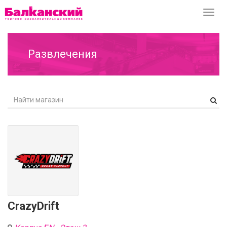
Перек
навиг
Развлечения
CrazyDrift