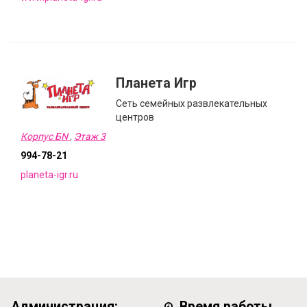
Планета Игр
Сеть семейных развлекательных
центров
Корпус БN
,
Этаж 3
994-78-21
planeta-igr.ru
Администрация:
Время работы