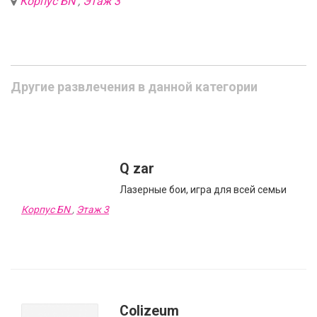
Корпус БN
,
Этаж 3
Другие развлечения в данной категории
Q zar
Лазерные бои, игра для всей семьи
Корпус БN
,
Этаж 3
Colizeum