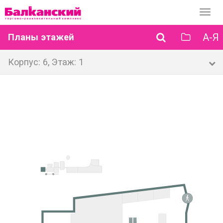
Перек
навиг
А-Я
Планы этажей
Корпус: 6, Этаж: 1