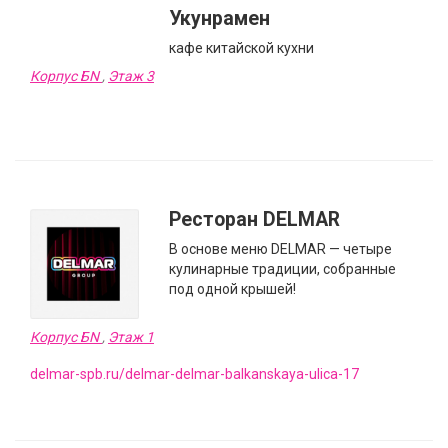
Укунрамен
кафе китайской кухни
Корпус БN
,
Этаж 3
Ресторан DELMAR
В основе меню DELMAR — четыре
кулинарные традиции, собранные
под одной крышей!
Корпус БN
,
Этаж 1
delmar-spb.ru/delmar-delmar-balkanskaya-ulica-17