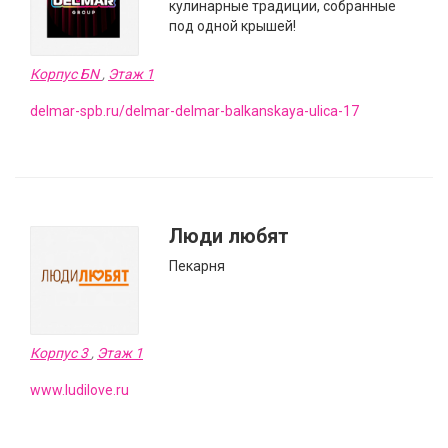
кулинарные традиции, собранные
под одной крышей!
Корпус БN
,
Этаж 1
delmar-spb.ru/delmar-delmar-balkanskaya-ulica-17
Люди любят
Пекарня
Корпус 3
,
Этаж 1
www.ludilove.ru