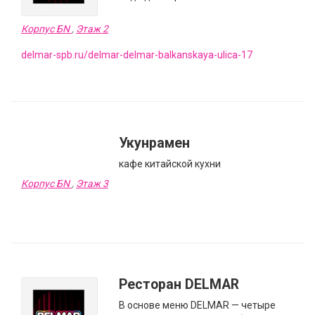
Корпус БN
,
Этаж 2
delmar-spb.ru/delmar-delmar-balkanskaya-ulica-17
Укунрамен
кафе китайской кухни
Корпус БN
,
Этаж 3
Ресторан DELMAR
В основе меню DELMAR — четыре