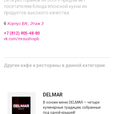
посетителям блюда японской кухни из
продуктов высокого качества.
Корпус БN
,
Этаж 3
+7 (812) 905-48-80
vk.com/mrsushispb
Другие кафе и рестораны в данной категории
DELMAR
В основе меню DELMAR — четыре
кулинарные традиции, собранные
под одной крышей!