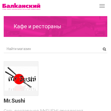
Перек
навиг
Кафе и рестораны
Mr.Sushi
Сеть ресторанов MrSUSHI предлагает