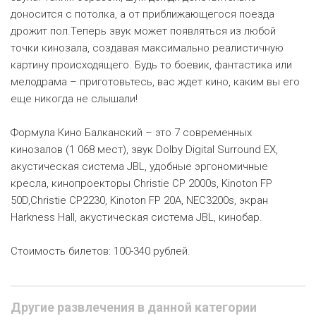
доносится с потолка, а от приближающегося поезда
дрожит пол.Теперь звук может появляться из любой
точки кинозала, создавая максимально реалистичную
картину происходящего. Будь то боевик, фантастика или
мелодрама – приготовьтесь, вас ждет кино, каким вы его
еще никогда не слышали!
Формула Кино Балканский – это 7 современных
кинозалов (1 068 мест), звук Dolby Digital Surround EX,
акустическая система JBL, удобные эргономичные
кресла, кинопроекторы Christie CP 2000s, Kinoton FP
50D,Christie CP2230, Kinoton FP 20A, NEC3200s, экран
Harkness Hall, акустическая система JBL, кинобар.
Стоимость билетов: 100-340 рублей.
Другие развлечения в данной категории