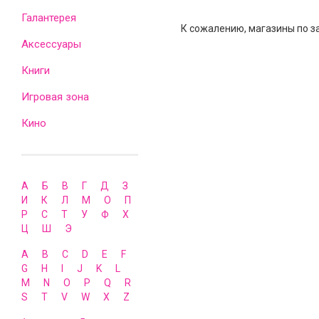
Галантерея
К сожалению, магазины по з
Аксессуары
Книги
Игровая зона
Кино
А
Б
В
Г
Д
З
И
К
Л
М
О
П
Р
С
Т
У
Ф
Х
Ц
Ш
Э
A
B
C
D
E
F
G
H
I
J
K
L
M
N
O
P
Q
R
S
T
V
W
X
Z