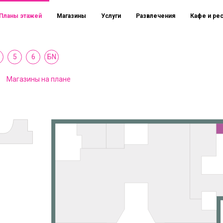
Планы этажей
Магазины
Услуги
Развлечения
Кафе и ре
5
6
БN
Магазины на плане