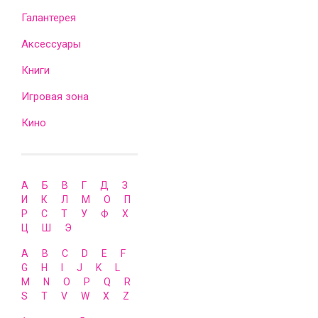
Галантерея
Аксессуары
Книги
Игровая зона
Кино
А
Б
В
Г
Д
З
И
К
Л
М
О
П
Р
С
Т
У
Ф
Х
Ц
Ш
Э
A
B
C
D
E
F
G
H
I
J
K
L
M
N
O
P
Q
R
S
T
V
W
X
Z