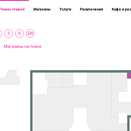
Планы этажей
Магазины
Услуги
Развлечения
Кафе и ре
5
6
БN
Магазины на плане