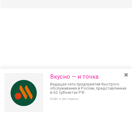
Вкусно — и точка
Ведущая сеть предприятий быстрого
обслуживания в России, представленная
в 62 субъектах РФ.
Кафе и рестораны
Разведите или сдвиньте два пальца на экране, чтобы увеличить или
уменьшить масштаб. Перемещайте карту удерживая палец на
Очистить
экране и перемещая его.