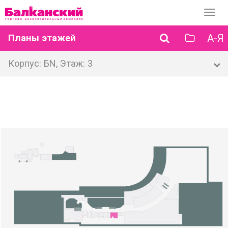
Перек
навиг
А-Я
Планы этажей
Корпус: БN, Этаж: 3